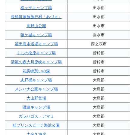
松ヶ平キャンプ場
出水郡
長島町家族旅行村「あづま」
出水郡
高野山公園
出水市
猿ケ城キャンプ場
垂水市
浦田海水浴場キャンプ場
西之表市
くにの松原キャンプ場
曽於郡
清流の森大川原峡キャンプ場
曽於市
花房峡憩いの森
曽於市
志戸桶キャンプ場
大島郡
メンハナ公園キャンプ場
大島郡
大山野営場
大島郡
渡連キャンプ場
大島郡
ガラパゴス・アマミ
大島郡
畦プリンスビーチ海浜公園
大島郡
大金久海岸
大島郡