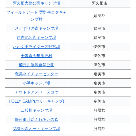
阿久根大島公園キャンプ場
阿久根市
フィールドアート 栗野岳ログキャ
姶良郡
ンプ村
さえずりの森キャンプ場
姶良市
住吉池公園キャンプ場
姶良市
たかくまライダーズ野営場
伊佐市
十曽青少年旅行村
伊佐市
楠元川渓流自然公園
伊佐市
奄美ネイチャーセンター
奄美市
小浜キャンプ場
奄美市
アウトドアスペースコヤ
奄美市
HOLLY CAMP(ホリーキャンプ)
奄美市
二股川キャンプ場
肝属郡
肝付町叶岳ふれあいの森
肝属郡
花瀬公園オートキャンプ場
肝属郡