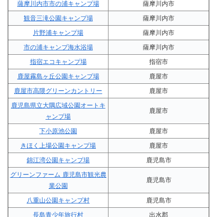
薩摩川内市市の浦キャンプ場
薩摩川内市
観音三滝公園キャンプ場
薩摩川内市
片野浦キャンプ場
薩摩川内市
市の浦キャンプ海水浴場
薩摩川内市
指宿エコキャンプ場
指宿市
鹿屋霧島ヶ丘公園キャンプ場
鹿屋市
鹿屋市高隈グリーンカントリー
鹿屋市
鹿児島県立大隅広域公園オートキ
鹿屋市
ャンプ場
下小原池公園
鹿屋市
きほく上場公園キャンプ場
鹿屋市
錦江湾公園キャンプ場
鹿児島市
グリーンファーム 鹿児島市観光農
鹿児島市
業公園
八重山公園キャンプ村
鹿児島市
長島青少年旅行村
出水郡