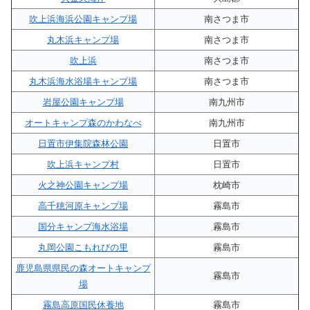
吹上浜海浜公園キャンプ場
南さつま市
丸木浜キャンプ場
南さつま市
吹上浜
南さつま市
丸木浜海水浴場キャンプ場
南さつま市
岩屋公園キャンプ場
南九州市
オートキャンプ森のかわなべ
南九州市
日置市伊集院森林公園
日置市
吹上浜キャンプ村
日置市
火之神公園キャンプ場
枕崎市
高千穂河原キャンプ場
霧島市
国分キャンプ海水浴場
霧島市
丸岡公園こもれびの里
霧島市
鹿児島県県民の森オートキャンプ
霧島市
場
霧島高原国民休養地
霧島市