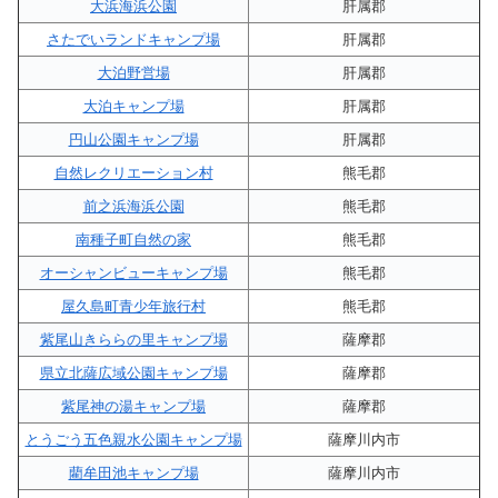
大浜海浜公園
肝属郡
さたでいランドキャンプ場
肝属郡
大泊野営場
肝属郡
大泊キャンプ場
肝属郡
円山公園キャンプ場
肝属郡
自然レクリエーション村
熊毛郡
前之浜海浜公園
熊毛郡
南種子町自然の家
熊毛郡
オーシャンビューキャンプ場
熊毛郡
屋久島町青少年旅行村
熊毛郡
紫尾山きららの里キャンプ場
薩摩郡
県立北薩広域公園キャンプ場
薩摩郡
紫尾神の湯キャンプ場
薩摩郡
とうごう五色親水公園キャンプ場
薩摩川内市
藺牟田池キャンプ場
薩摩川内市