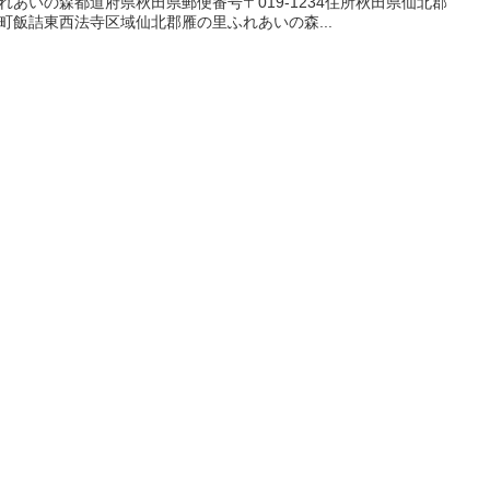
れあいの森都道府県秋田県郵便番号〒019-1234住所秋田県仙北郡
町飯詰東西法寺区域仙北郡雁の里ふれあいの森...