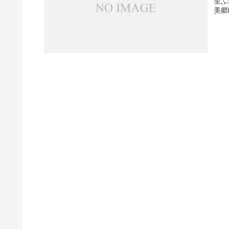
里ふ
美郷