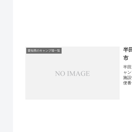
半
愛知県のキャンプ場一覧
市
半田
ャン
施設
便番