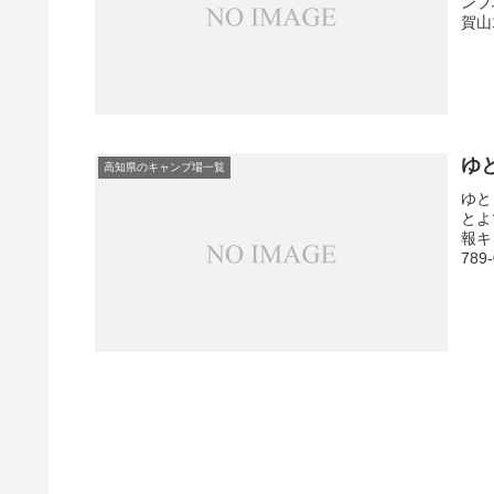
ンプ
賀山
ゆ
高知県のキャンプ場一覧
ゆと
とよ
報キ
78