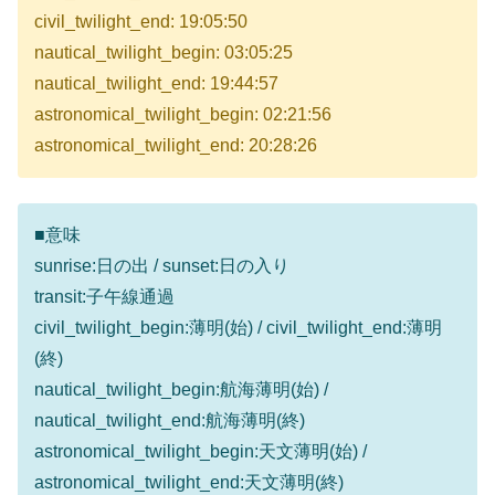
civil_twilight_end: 19:05:50
nautical_twilight_begin: 03:05:25
nautical_twilight_end: 19:44:57
astronomical_twilight_begin: 02:21:56
astronomical_twilight_end: 20:28:26
■意味
sunrise:日の出 / sunset:日の入り
transit:子午線通過
civil_twilight_begin:薄明(始) / civil_twilight_end:薄明
(終)
nautical_twilight_begin:航海薄明(始) /
nautical_twilight_end:航海薄明(終)
astronomical_twilight_begin:天文薄明(始) /
astronomical_twilight_end:天文薄明(終)