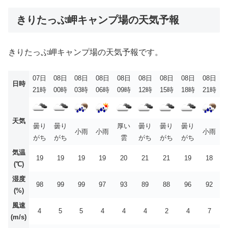
きりたっぷ岬キャンプ場の天気予報
きりたっぷ岬キャンプ場の天気予報です。
07日
08日
08日
08日
08日
08日
08日
08日
08日
日時
21時
00時
03時
06時
09時
12時
15時
18時
21時
天気
曇り
曇り
厚い
曇り
曇り
曇り
小雨
小雨
小雨
がち
がち
雲
がち
がち
がち
気温
19
19
19
19
20
21
21
19
18
(℃)
湿度
98
99
99
97
93
89
88
96
92
(%)
風速
4
5
5
4
4
4
2
4
7
(m/s)