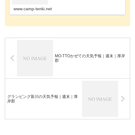
尻郡のキャンプ場歌志内市のキャンプ場河西郡のキ
ャンプ場河…
www.camp-tenki.net
MO-TTOかぜての天気予報｜週末｜厚岸
郡
グランピング新川の天気予報｜週末｜厚
岸郡