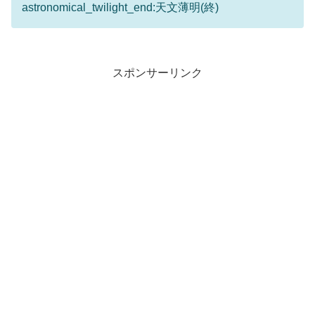
astronomical_twilight_end:天文薄明(終)
スポンサーリンク