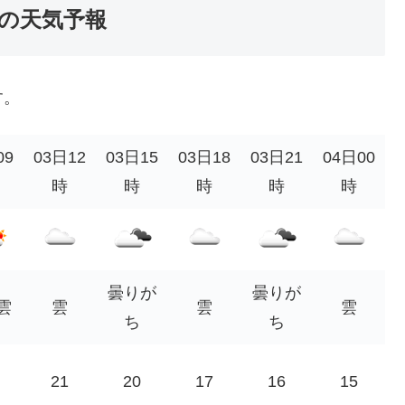
の天気予報
す。
09
03日12
03日15
03日18
03日21
04日00
時
時
時
時
時
曇りが
曇りが
雲
雲
雲
雲
ち
ち
21
20
17
16
15