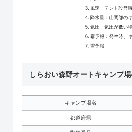
風速：テント設営
降水量：山間部の
気圧：気圧が低い
霧予報：発生時、
雪予報
しらおい森野オートキャンプ場
キャンプ場名
都道府県