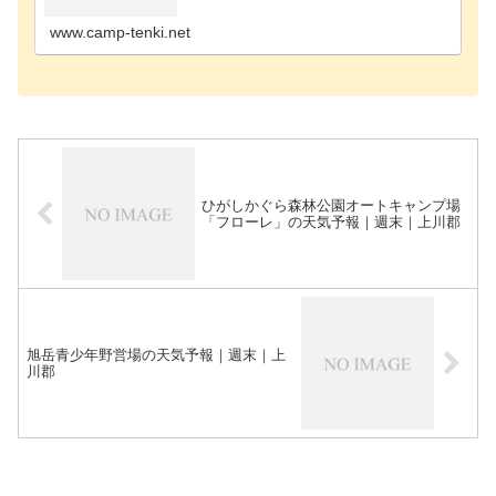
尻郡のキャンプ場歌志内市のキャンプ場河西郡のキ
ャンプ場河…
www.camp-tenki.net
ひがしかぐら森林公園オートキャンプ場
「フローレ」の天気予報｜週末｜上川郡
旭岳青少年野営場の天気予報｜週末｜上
川郡