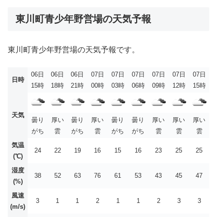
東川町青少年野営場の天気予報
東川町青少年野営場の天気予報です。
06日
06日
06日
07日
07日
07日
07日
07日
07日
日時
15時
18時
21時
00時
03時
06時
09時
12時
15時
天気
曇り
厚い
曇り
厚い
曇り
曇り
厚い
厚い
厚い
がち
雲
がち
雲
がち
がち
雲
雲
雲
気温
24
22
19
16
15
16
23
25
25
(℃)
湿度
38
52
63
76
61
53
43
45
47
(%)
風速
3
1
1
2
1
1
2
3
3
(m/s)