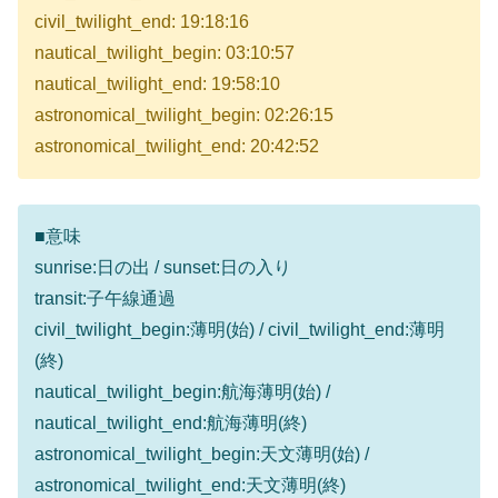
civil_twilight_end: 19:18:16
nautical_twilight_begin: 03:10:57
nautical_twilight_end: 19:58:10
astronomical_twilight_begin: 02:26:15
astronomical_twilight_end: 20:42:52
■意味
sunrise:日の出 / sunset:日の入り
transit:子午線通過
civil_twilight_begin:薄明(始) / civil_twilight_end:薄明
(終)
nautical_twilight_begin:航海薄明(始) /
nautical_twilight_end:航海薄明(終)
astronomical_twilight_begin:天文薄明(始) /
astronomical_twilight_end:天文薄明(終)