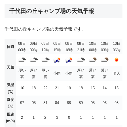
千代田の丘キャンプ場の天気予報
千代田の丘キャンプ場の天気予報です。
09日
09日
09日
09日
09日
09日
10日
10日
10日
日時
06時
09時
12時
15時
18時
21時
00時
03時
06時
天気
厚い
厚い
厚い
厚い
薄い
薄い
小雨
小雨
晴天
雲
雲
雲
雲
雲
雲
気温
16
18
22
21
19
18
15
14
15
(℃)
湿度
97
95
81
84
88
89
95
96
93
(%)
風速
2
1
2
3
0
1
1
1
1
(m/s)