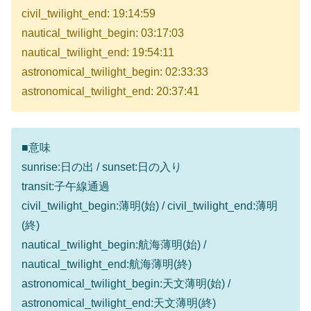
civil_twilight_end: 19:14:59
nautical_twilight_begin: 03:17:03
nautical_twilight_end: 19:54:11
astronomical_twilight_begin: 02:33:33
astronomical_twilight_end: 20:37:41
■意味
sunrise:日の出 / sunset:日の入り
transit:子午線通過
civil_twilight_begin:薄明(始) / civil_twilight_end:薄明
(終)
nautical_twilight_begin:航海薄明(始) /
nautical_twilight_end:航海薄明(終)
astronomical_twilight_begin:天文薄明(始) /
astronomical_twilight_end:天文薄明(終)