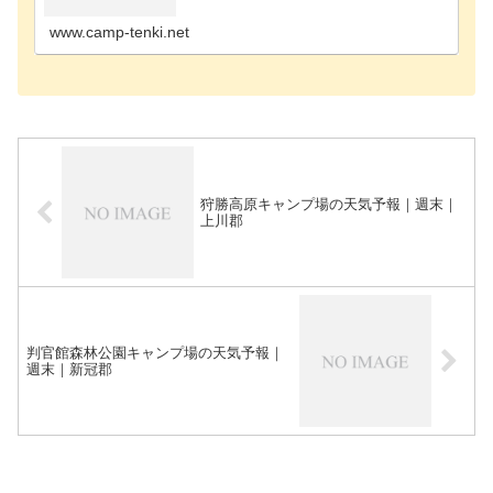
尻郡のキャンプ場歌志内市のキャンプ場河西郡のキ
ャンプ場河…
www.camp-tenki.net
狩勝高原キャンプ場の天気予報｜週末｜
上川郡
判官館森林公園キャンプ場の天気予報｜
週末｜新冠郡