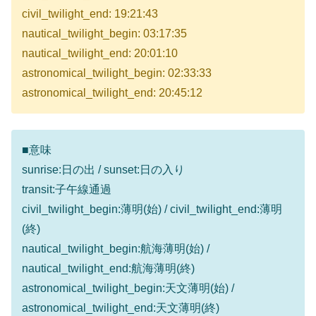
civil_twilight_end: 19:21:43
nautical_twilight_begin: 03:17:35
nautical_twilight_end: 20:01:10
astronomical_twilight_begin: 02:33:33
astronomical_twilight_end: 20:45:12
■意味
sunrise:日の出 / sunset:日の入り
transit:子午線通過
civil_twilight_begin:薄明(始) / civil_twilight_end:薄明
(終)
nautical_twilight_begin:航海薄明(始) /
nautical_twilight_end:航海薄明(終)
astronomical_twilight_begin:天文薄明(始) /
astronomical_twilight_end:天文薄明(終)