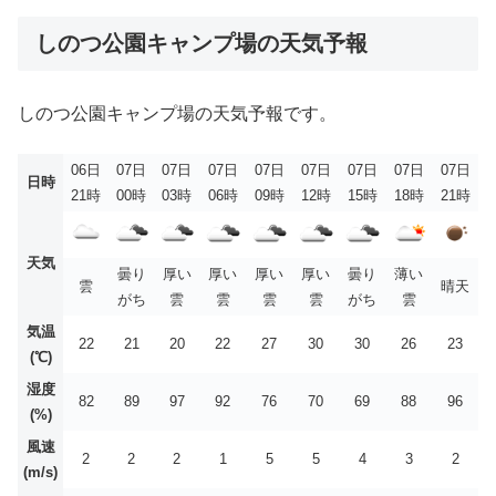
しのつ公園キャンプ場の天気予報
しのつ公園キャンプ場の天気予報です。
06日
07日
07日
07日
07日
07日
07日
07日
07日
日時
21時
00時
03時
06時
09時
12時
15時
18時
21時
天気
曇り
厚い
厚い
厚い
厚い
曇り
薄い
雲
晴天
がち
雲
雲
雲
雲
がち
雲
気温
22
21
20
22
27
30
30
26
23
(℃)
湿度
82
89
97
92
76
70
69
88
96
(%)
風速
2
2
2
1
5
5
4
3
2
(m/s)