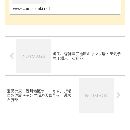
尻郡のキャンプ場歌志内市のキャンプ場河西郡のキ
ャンプ場河…
www.camp-tenki.net
道民の森神居尻地区キャンプ場の天気予
報｜週末｜石狩郡
道民の森一番川地区オートキャンプ場・
自然体験キャンプ場の天気予報｜週末｜
石狩郡