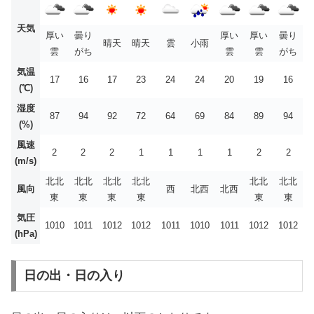
天気
厚い
曇り
厚い
厚い
曇り
晴天
晴天
雲
小雨
雲
がち
雲
雲
がち
気温
17
16
17
23
24
24
20
19
16
(℃)
湿度
87
94
92
72
64
69
84
89
94
(%)
風速
2
2
2
1
1
1
1
2
2
(m/s)
北北
北北
北北
北北
北北
北北
風向
西
北西
北西
東
東
東
東
東
東
気圧
1010
1011
1012
1012
1011
1010
1011
1012
1012
(hPa)
日の出・日の入り