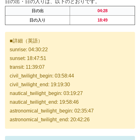
日の出・日の入りは、以下のとおりです。
日の出
04:28
日の入り
18:49
■詳細（英語）
sunrise: 04:30:22
sunset: 18:47:51
transit: 11:39:07
civil_twilight_begin: 03:58:44
civil_twilight_end: 19:19:30
nautical_twilight_begin: 03:19:27
nautical_twilight_end: 19:58:46
astronomical_twilight_begin: 02:35:47
astronomical_twilight_end: 20:42:26