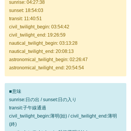
sunrise: 04:27:38
sunset: 18:54:03
transit: 11:40:51
civil_twilight_begin: 03:54:42
civil_twilight_end: 19:26:59
nautical_twilight_begin: 03:13:28
nautical_twilight_end: 20:08:13
astronomical_twilight_begin: 02:26:47
astronomical_twilight_end: 20:54:54
■意味
sunrise:日の出 / sunset:日の入り
transit:子午線通過
civil_twilight_begin:薄明(始) / civil_twilight_end:薄明
(終)