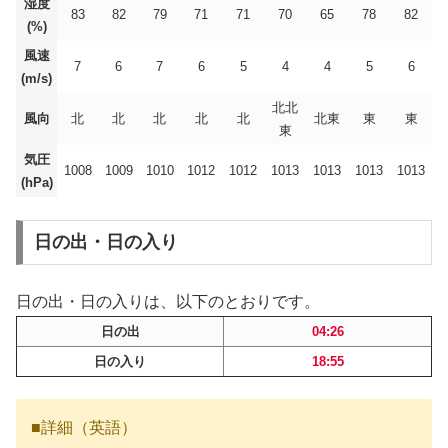
湿度
83
82
79
71
71
70
65
78
82
(%)
風速
7
6
7
6
5
4
4
5
6
(m/s)
北北
風向
北
北
北
北
北
北東
東
東
東
気圧
1008
1009
1010
1012
1012
1013
1013
1013
1013
(hPa)
日の出・日の入り
日の出・日の入りは、以下のとおりです。
日の出
04:26
日の入り
18:55
■詳細（英語）