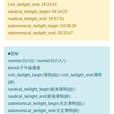
civil_twilight_end: 19:24:51
nautical_twilight_begin: 04:14:22
nautical_twilight_end: 19:57:51
astronomical_twilight_begin: 03:39:26
astronomical_twilight_end: 20:32:47
■意味
sunrise:日の出 / sunset:日の入り
transit:子午線通過
civil_twilight_begin:薄明(始) / civil_twilight_end:薄明
(終)
nautical_twilight_begin:航海薄明(始) /
nautical_twilight_end:航海薄明(終)
astronomical_twilight_begin:天文薄明(始) /
astronomical_twilight_end:天文薄明(終)