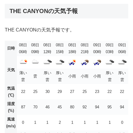
THE CANYONの天気予報
THE CANYONの天気予報です。
08日
08日
08日
08日
08日
08日
09日
09日
09日
日時
06時
09時
12時
15時
18時
21時
00時
03時
06時
天気
薄い
厚い
厚い
厚い
厚い
雲
小雨
小雨
小雨
雲
雲
雲
雲
雲
気温
22
25
30
29
27
25
23
22
22
(℃)
湿度
87
70
46
45
80
92
94
95
94
(%)
風速
0
1
1
2
1
1
1
1
0
(m/s)