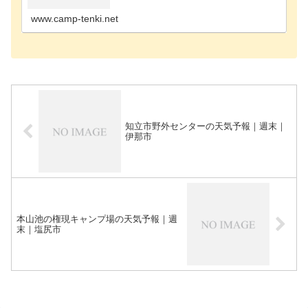
ンプ場茅野市のキャンプ場駒ヶ根市のキャンプ場佐
久市のキャ…
www.camp-tenki.net
知立市野外センターの天気予報｜週末｜
伊那市
本山池の権現キャンプ場の天気予報｜週
末｜塩尻市