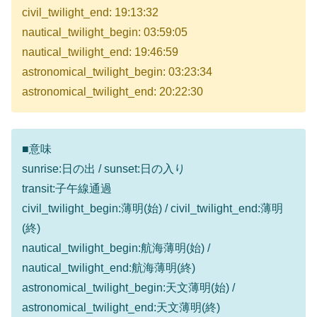
civil_twilight_end: 19:13:32
nautical_twilight_begin: 03:59:05
nautical_twilight_end: 19:46:59
astronomical_twilight_begin: 03:23:34
astronomical_twilight_end: 20:22:30
■意味
sunrise:日の出 / sunset:日の入り
transit:子午線通過
civil_twilight_begin:薄明(始) / civil_twilight_end:薄明
(終)
nautical_twilight_begin:航海薄明(始) /
nautical_twilight_end:航海薄明(終)
astronomical_twilight_begin:天文薄明(始) /
astronomical_twilight_end:天文薄明(終)