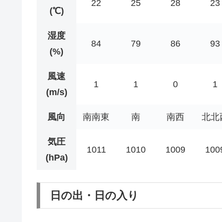
22
25
28
23
(℃)
湿度
84
79
86
93
(%)
風速
1
1
0
1
(m/s)
風向
南南東
南
南西
北北
気圧
1011
1010
1009
100
(hPa)
日の出・日の入り