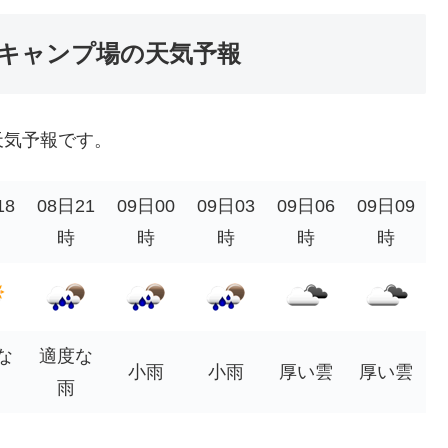
キャンプ場の天気予報
天気予報です。
18
08日21
09日00
09日03
09日06
09日09
時
時
時
時
時
な
適度な
小雨
小雨
厚い雲
厚い雲
雨