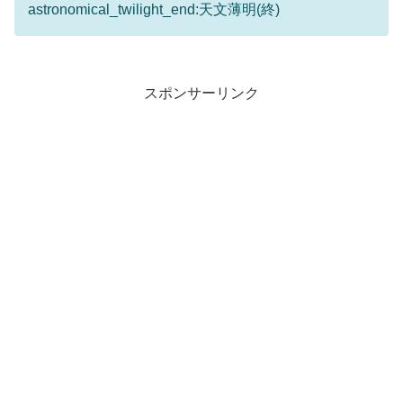
astronomical_twilight_end:天文薄明(終)
スポンサーリンク