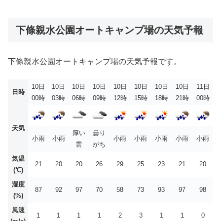
下條親水公園オートキャンプ場の天気予報
下條親水公園オートキャンプ場の天気予報です。
10日
10日
10日
10日
10日
10日
10日
10日
11日
日時
00時
03時
06時
09時
12時
15時
18時
21時
00時
天気
厚い
曇り
小雨
小雨
小雨
小雨
小雨
小雨
小雨
雲
がち
気温
21
20
20
26
29
25
23
21
20
(℃)
湿度
87
92
97
70
58
73
93
97
98
(%)
風速
1
1
1
1
2
3
1
1
0