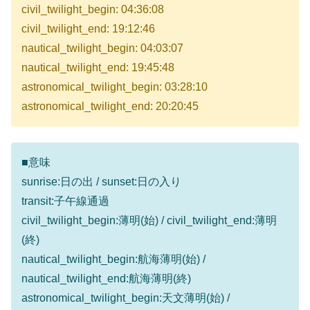
civil_twilight_begin: 04:36:08
civil_twilight_end: 19:12:46
nautical_twilight_begin: 04:03:07
nautical_twilight_end: 19:45:48
astronomical_twilight_begin: 03:28:10
astronomical_twilight_end: 20:20:45
■意味
sunrise:日の出 / sunset:日の入り
transit:子午線通過
civil_twilight_begin:薄明(始) / civil_twilight_end:薄明
(終)
nautical_twilight_begin:航海薄明(始) /
nautical_twilight_end:航海薄明(終)
astronomical_twilight_begin:天文薄明(始) /