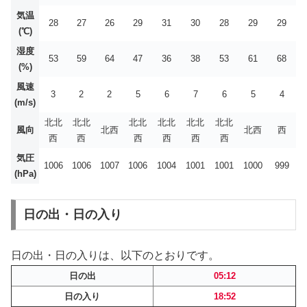
気温
28
27
26
29
31
30
28
29
29
(℃)
湿度
53
59
64
47
36
38
53
61
68
(%)
風速
3
2
2
5
6
7
6
5
4
(m/s)
北北
北北
北北
北北
北北
北北
風向
北西
北西
西
西
西
西
西
西
西
気圧
1006
1006
1007
1006
1004
1001
1001
1000
999
(hPa)
日の出・日の入り
日の出・日の入りは、以下のとおりです。
日の出
05:12
日の入り
18:52