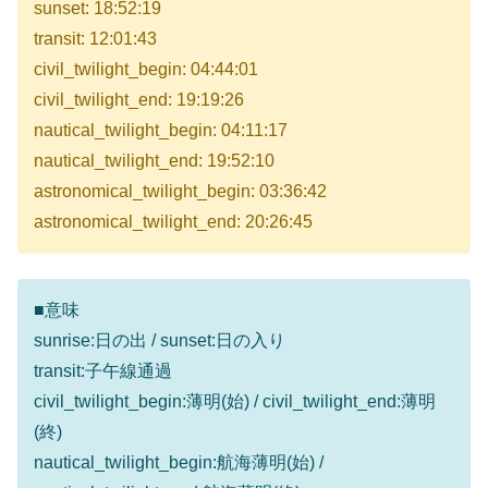
sunset: 18:52:19
transit: 12:01:43
civil_twilight_begin: 04:44:01
civil_twilight_end: 19:19:26
nautical_twilight_begin: 04:11:17
nautical_twilight_end: 19:52:10
astronomical_twilight_begin: 03:36:42
astronomical_twilight_end: 20:26:45
■意味
sunrise:日の出 / sunset:日の入り
transit:子午線通過
civil_twilight_begin:薄明(始) / civil_twilight_end:薄明
(終)
nautical_twilight_begin:航海薄明(始) /