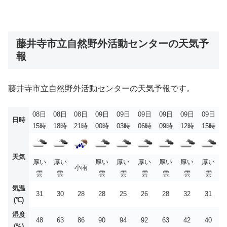
藤井寺市立自然野外活動センターの天気予
報
藤井寺市立自然野外活動センターの天気予報です。
08日
08日
08日
09日
09日
09日
09日
09日
09日
日時
15時
18時
21時
00時
03時
06時
09時
12時
15時
天気
厚い
厚い
厚い
厚い
厚い
厚い
厚い
厚い
小雨
雲
雲
雲
雲
雲
雲
雲
雲
気温
31
30
28
28
25
26
28
32
31
(℃)
湿度
48
63
86
90
94
92
63
42
40
(%)