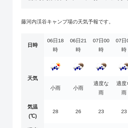
藤河内渓谷キャンプ場の天気予報です。
06日18
06日21
07日00
07日
日時
時
時
時
時
天気
適度な
適度
小雨
小雨
雨
雨
気温
28
26
23
23
(℃)