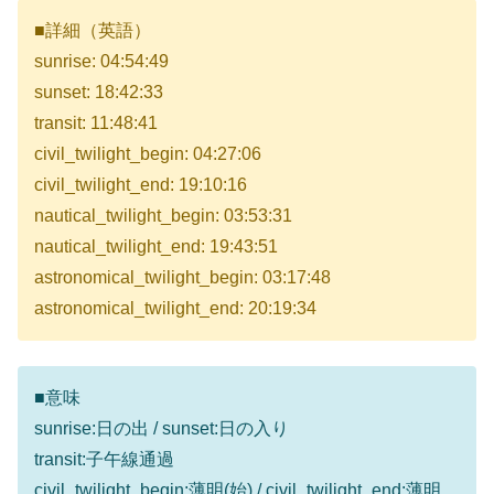
■詳細（英語）
sunrise: 04:54:49
sunset: 18:42:33
transit: 11:48:41
civil_twilight_begin: 04:27:06
civil_twilight_end: 19:10:16
nautical_twilight_begin: 03:53:31
nautical_twilight_end: 19:43:51
astronomical_twilight_begin: 03:17:48
astronomical_twilight_end: 20:19:34
■意味
sunrise:日の出 / sunset:日の入り
transit:子午線通過
civil_twilight_begin:薄明(始) / civil_twilight_end:薄明