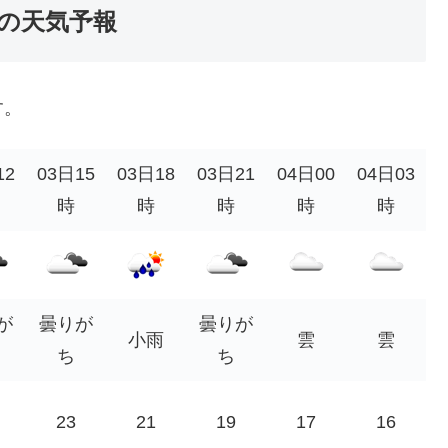
の天気予報
す。
12
03日15
03日18
03日21
04日00
04日03
時
時
時
時
時
が
曇りが
曇りが
小雨
雲
雲
ち
ち
23
21
19
17
16