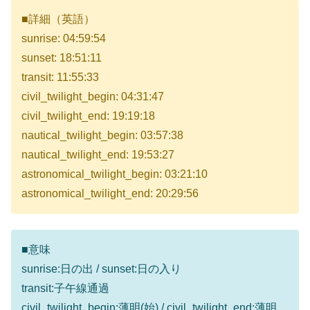
■詳細（英語）
sunrise: 04:59:54
sunset: 18:51:11
transit: 11:55:33
civil_twilight_begin: 04:31:47
civil_twilight_end: 19:19:18
nautical_twilight_begin: 03:57:38
nautical_twilight_end: 19:53:27
astronomical_twilight_begin: 03:21:10
astronomical_twilight_end: 20:29:56
■意味
sunrise:日の出 / sunset:日の入り
transit:子午線通過
civil_twilight_begin:薄明(始) / civil_twilight_end:薄明