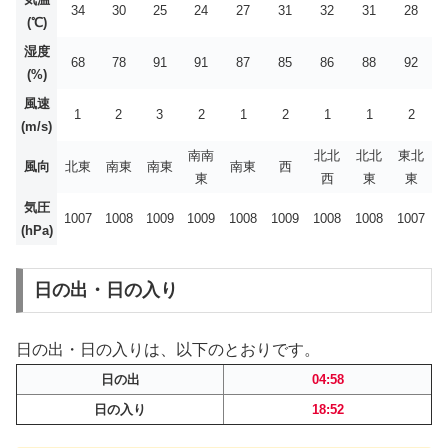
34
30
25
24
27
31
32
31
28
(℃)
湿度
68
78
91
91
87
85
86
88
92
(%)
風速
1
2
3
2
1
2
1
1
2
(m/s)
南南
北北
北北
東北
風向
北東
南東
南東
南東
西
東
西
東
東
気圧
1007
1008
1009
1009
1008
1009
1008
1008
1007
(hPa)
日の出・日の入り
日の出・日の入りは、以下のとおりです。
日の出
04:58
日の入り
18:52