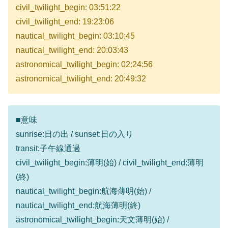
civil_twilight_begin: 03:51:22
civil_twilight_end: 19:23:06
nautical_twilight_begin: 03:10:45
nautical_twilight_end: 20:03:43
astronomical_twilight_begin: 02:24:56
astronomical_twilight_end: 20:49:32
■意味
sunrise:日の出 / sunset:日の入り
transit:子午線通過
civil_twilight_begin:薄明(始) / civil_twilight_end:薄明
(終)
nautical_twilight_begin:航海薄明(始) /
nautical_twilight_end:航海薄明(終)
astronomical_twilight_begin:天文薄明(始) /