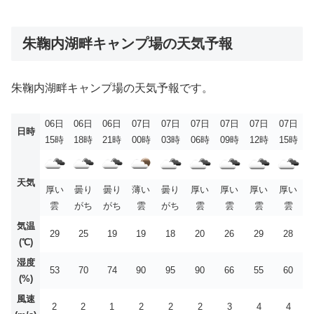
朱鞠内湖畔キャンプ場の天気予報
朱鞠内湖畔キャンプ場の天気予報です。
06日
06日
06日
07日
07日
07日
07日
07日
07日
日時
15時
18時
21時
00時
03時
06時
09時
12時
15時
天気
厚い
曇り
曇り
薄い
曇り
厚い
厚い
厚い
厚い
雲
がち
がち
雲
がち
雲
雲
雲
雲
気温
29
25
19
19
18
20
26
29
28
(℃)
湿度
53
70
74
90
95
90
66
55
60
(%)
風速
2
2
1
2
2
2
3
4
4