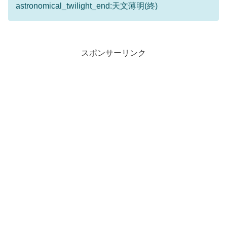
astronomical_twilight_end:天文薄明(終)
スポンサーリンク