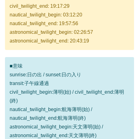
civil_twilight_end: 19:17:29
nautical_twilight_begin: 03:12:20
nautical_twilight_end: 19:57:56
astronomical_twilight_begin: 02:26:57
astronomical_twilight_end: 20:43:19
■意味
sunrise:日の出 / sunset:日の入り
transit:子午線通過
civil_twilight_begin:薄明(始) / civil_twilight_end:薄明
(終)
nautical_twilight_begin:航海薄明(始) /
nautical_twilight_end:航海薄明(終)
astronomical_twilight_begin:天文薄明(始) /
astronomical_twilight_end:天文薄明(終)