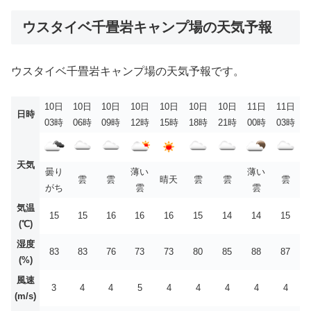
ウスタイベ千畳岩キャンプ場の天気予報
ウスタイベ千畳岩キャンプ場の天気予報です。
10日
10日
10日
10日
10日
10日
10日
11日
11日
日時
03時
06時
09時
12時
15時
18時
21時
00時
03時
天気
曇り
薄い
薄い
雲
雲
晴天
雲
雲
雲
がち
雲
雲
気温
15
15
16
16
16
15
14
14
15
(℃)
湿度
83
83
76
73
73
80
85
88
87
(%)
風速
3
4
4
5
4
4
4
4
4
(m/s)