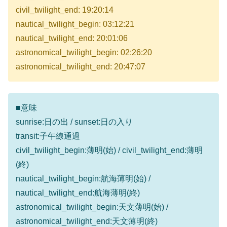
civil_twilight_end: 19:20:14
nautical_twilight_begin: 03:12:21
nautical_twilight_end: 20:01:06
astronomical_twilight_begin: 02:26:20
astronomical_twilight_end: 20:47:07
■意味
sunrise:日の出 / sunset:日の入り
transit:子午線通過
civil_twilight_begin:薄明(始) / civil_twilight_end:薄明
(終)
nautical_twilight_begin:航海薄明(始) /
nautical_twilight_end:航海薄明(終)
astronomical_twilight_begin:天文薄明(始) /
astronomical_twilight_end:天文薄明(終)