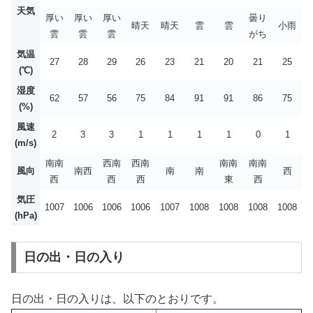
天気
厚い
厚い
厚い
曇り
晴天
晴天
雲
雲
小雨
雲
雲
雲
がち
気温
27
28
29
26
23
21
20
21
25
(℃)
湿度
62
57
56
75
84
91
91
86
75
(%)
風速
2
3
3
1
1
1
1
0
1
(m/s)
南南
西南
西南
南南
南南
風向
南西
南
南
西
西
西
西
東
西
気圧
1007
1006
1006
1006
1007
1008
1008
1008
1008
(hPa)
日の出・日の入り
日の出・日の入りは、以下のとおりです。